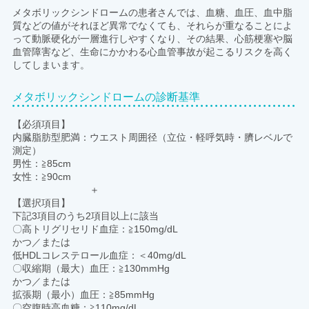
メタボリックシンドロームの患者さんでは、血糖、血圧、血中脂
質などの値がそれほど異常でなくても、それらが重なることによ
って動脈硬化が一層進行しやすくなり、その結果、心筋梗塞や脳
血管障害など、生命にかかわる心血管事故が起こるリスクを高く
してしまいます。
メタボリックシンドロームの診断基準
【必須項目】
内臓脂肪型肥満：ウエスト周囲径（立位・軽呼気時・臍レベルで
測定）
男性：≧85cm
女性：≧90cm
＋
【選択項目】
下記3項目のうち2項目以上に該当
〇高トリグリセリド血症：≧150mg/dL
かつ／または
低HDLコレステロール血症：＜40mg/dL
〇収縮期（最大）血圧：≧130mmHg
かつ／または
拡張期（最小）血圧：≧85mmHg
〇空腹時高血糖：≧110mg/dL