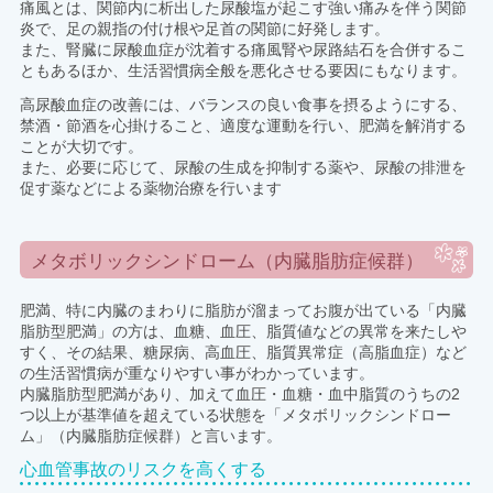
痛風とは、関節内に析出した尿酸塩が起こす強い痛みを伴う関節
炎で、足の親指の付け根や足首の関節に好発します。
また、腎臓に尿酸血症が沈着する痛風腎や尿路結石を合併するこ
ともあるほか、生活習慣病全般を悪化させる要因にもなります。
高尿酸血症の改善には、バランスの良い食事を摂るようにする、
禁酒・節酒を心掛けること、適度な運動を行い、肥満を解消する
ことが大切です。
また、必要に応じて、尿酸の生成を抑制する薬や、尿酸の排泄を
促す薬などによる薬物治療を行います
メタボリックシンドローム（内臓脂肪症候群）
肥満、特に内臓のまわりに脂肪が溜まってお腹が出ている「内臓
脂肪型肥満」の方は、血糖、血圧、脂質値などの異常を来たしや
すく、その結果、糖尿病、高血圧、脂質異常症（高脂血症）など
の生活習慣病が重なりやすい事がわかっています。
内臓脂肪型肥満があり、加えて血圧・血糖・血中脂質のうちの2
つ以上が基準値を超えている状態を「メタボリックシンドロー
ム」（内臓脂肪症候群）と言います。
心血管事故のリスクを高くする