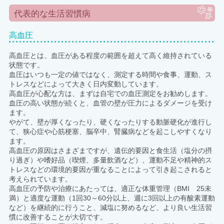
代表的な生活習慣病
高血圧
高血圧とは、血圧がある程度の範囲を超えて高く維持されている
状態です。
血圧はいつも一定の値ではなく、測定する時間や食事、運動、ス
トレスなどによって大きく日内変動しています。
高血圧が心配な方は、まずは自宅での血圧測定をお勧めします。
血圧の高い状態が続くと、血管の壁が圧力によるダメージを受け
ます。
やがて、壁が厚くなったり、硬くなったりする動脈硬化が進行し
て、狭心症や心筋梗塞、脳卒中、腎臓病などを起こしやすくなり
ます。
高血圧の原因はさまざまですが、遺伝的要因と食生活（塩分の摂
り過ぎ）や嗜好品（喫煙、多量飲酒など）、運動不足や精神的ス
トレスなどの環境的要因が重なることによって引き起こされると
考えられています。
高血圧の予防や治療にあたっては、適正な体重管理（BMI 25未
満）と適度な運動（1回30～60分以上、週に3回以上の有酸素運動
など）を継続的に行うこと、減塩に努めるなど、より良い生活習
慣に改善することが大切です。