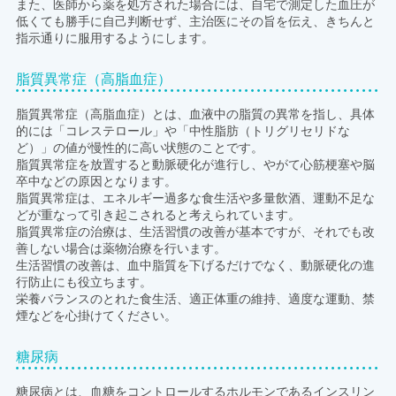
また、医師から薬を処方された場合には、自宅で測定した血圧が
低くても勝手に自己判断せず、主治医にその旨を伝え、きちんと
指示通りに服用するようにします。
脂質異常症（高脂血症）
脂質異常症（高脂血症）とは、血液中の脂質の異常を指し、具体
的には「コレステロール」や「中性脂肪（トリグリセリドな
ど）」の値が慢性的に高い状態のことです。
脂質異常症を放置すると動脈硬化が進行し、やがて心筋梗塞や脳
卒中などの原因となります。
脂質異常症は、エネルギー過多な食生活や多量飲酒、運動不足な
どが重なって引き起こされると考えられています。
脂質異常症の治療は、生活習慣の改善が基本ですが、それでも改
善しない場合は薬物治療を行います。
生活習慣の改善は、血中脂質を下げるだけでなく、動脈硬化の進
行防止にも役立ちます。
栄養バランスのとれた食生活、適正体重の維持、適度な運動、禁
煙などを心掛けてください。
糖尿病
糖尿病とは、血糖をコントロールするホルモンであるインスリン