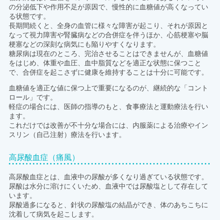
の分泌低下や作用不足が原因で、慢性的に血糖値が高くなってい
る状態です。
長期間続くと、全身の血管に様々な障害が起こり、それが原因と
なって視力障害や腎臓病などの合併症を伴うほか、心筋梗塞や脳
梗塞などの深刻な病気にも陥りやすくなります。
糖尿病は現在のところ、完治させることはできませんが、血糖値
をはじめ、体重や血圧、血中脂質などを適正な状態に保つこと
で、合併症を起こさずに健康を維持することは十分に可能です。
血糖値を適正な値に保つ上で重要になるのが、継続的な「コント
ロール」です。
軽症の場合には、医師の指導のもと、食事療法と運動療法を行い
ます。
これだけでは改善が不十分な場合には、内服薬による治療やイン
スリン（自己注射）療法を行います。
高尿酸血症（痛風）
高尿酸血症とは、血液中の尿酸が多くなり過ぎている状態です。
尿酸は水分に溶けにくいため、血液中では尿酸塩として存在して
います。
尿酸過多になると、針状の尿酸塩の結晶ができ、体のあちこちに
沈着して病気を起こします。